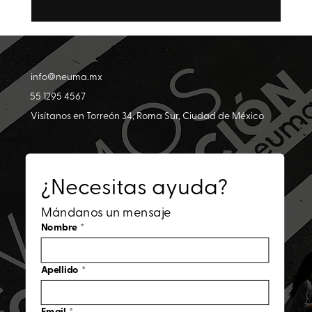
Las tres crisis de comunicación que
marcaron el 2025
info@neuma.mx
55 1295 4567
Visítanos en Torreón 34, Roma Sur, Ciudad de México
¿Necesitas ayuda?
Mándanos un mensaje
Nombre
*
Apellido
*
Email
*