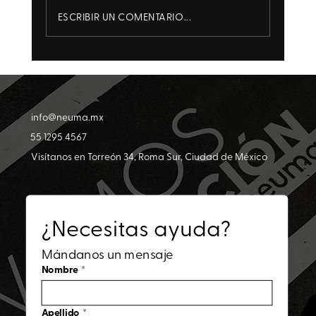
ESCRIBIR UN COMENTARIO...
Las tres crisis de comunicación que
marcaron el 2025
info@neuma.mx
55 1295 4567
Visítanos en Torreón 34, Roma Sur, Ciudad de México
¿Necesitas ayuda?
Mándanos un mensaje
Nombre
*
Apellido
*