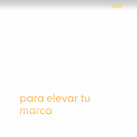
Estrategia de
comunicación
para elevar tu
Somos una consultoría especializada en
marca
comunicación estratégica y relaciones
públicas. Ayudamos a empresas y voceros a
definir, fortalecer y proyectar su propósito,
transformándolo en mensajes claros que
conectan con audiencias y potencian su