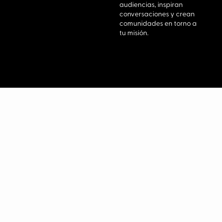
audiencias, inspiran
conversaciones y crean
comunidades en torno a
tu misión.
Entre tanto ruido,
logramos que tu
propuesta de valor se
escuche,
genere
confianza y
potencie
la comunicación
de tu
marca en todos los