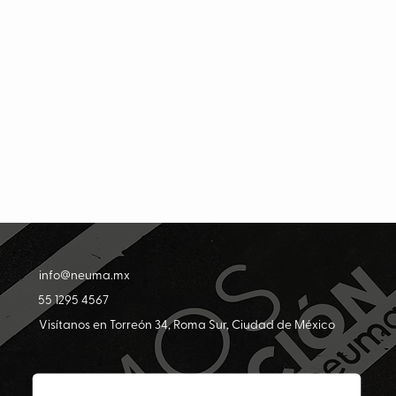
Nos
apasionamos, proponemos, escuchamos
y nos dejamos
guiar por la experiencia e intuición.
Entendemos que existimos gracias a nuestros clientes.
Los
queremos, cuidamos y les aportamos valor.
Juntos generamos fuerza para hacer realidad nuestros
planes de vida
e incidir positivamente en nuestra persona,
familia y sociedad.
info@neuma.mx
55 1295 4567
Visítanos en Torreón 34, Roma Sur, Ciudad de México