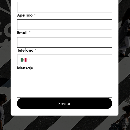
Apellido
*
Email
*
Teléfono
*
Mensaje
Enviar